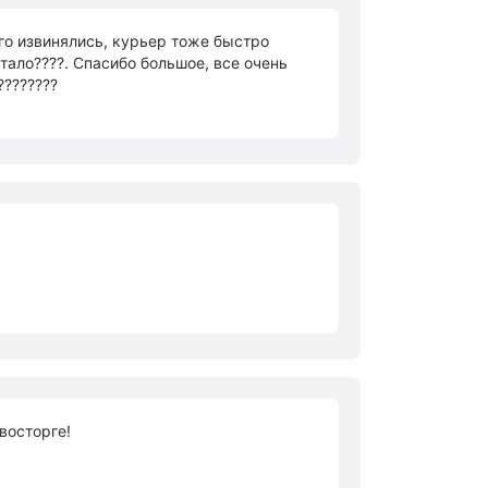
лго извинялись, курьер тоже быстро
тало????. Спасибо большое, все очень
????????
восторге!